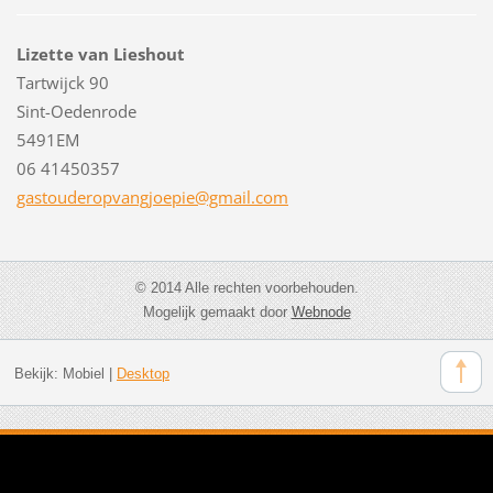
Lizette van Lieshout
Tartwijck 90
Sint-Oedenrode
5491EM
06 41450357
gastoude
ropvangj
oepie@gm
ail.com
© 2014 Alle rechten voorbehouden.
Mogelijk gemaakt door
Webnode
Bekijk:
Mobiel
|
Desktop